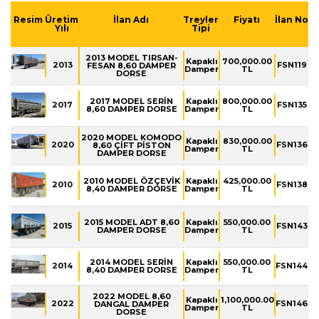
Resim
Üretim
İlan Adı
Treyler
Fiyatı
İlan No
Yılı
Tipi
2013 MODEL TIRSAN-
Kapaklı
700,000.00
2013
FSN119
FESAN 8,60 DAMPER
Damper
TL
DORSE
2017 MODEL SERİN
Kapaklı
800,000.00
2017
FSN135
8,60 DAMPER DORSE
Damper
TL
2020 MODEL KOMODO
Kapaklı
830,000.00
2020
FSN136
8,60 ÇİFT PİSTON
Damper
TL
DAMPER DORSE
2010 MODEL ÖZÇEVİK
Kapaklı
425,000.00
2010
FSN138
8,40 DAMPER DORSE
Damper
TL
2015 MODEL ADT 8,60
Kapaklı
550,000.00
2015
FSN143
DAMPER DORSE
Damper
TL
2014 MODEL SERİN
Kapaklı
550,000.00
2014
FSN144
8,40 DAMPER DORSE
Damper
TL
2022 MODEL 8,60
Kapaklı
1,100,000.00
2022
FSN146
DANGAL DAMPER
Damper
TL
DORSE