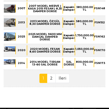
2007 MODEL MERVE (
Kapaklı
380,000.00
2007
FSN148
KASA 2015 FESAN ) 8,35
Damper
TL
DAMPER DORSE
2013 MODEL ÖZGÜL
Kapaklı
580,000.00
2013
FSN152
8,30 DAMPER DORSE
Damper
TL
2025 MODEL 9600 MM
Kapaklı
1,750,000.00
2025
FSN162
DANGAL DAMPER
Damper
TL
DORSE
2020 MODEL FESAN
Kapaklı
1,050,000.00
2020
FSN170
8,60 DAMPER DORSE
Damper
TL
2014 MODEL TIRSAN
SAL
800,000.00
2014
FSN173
13-60 SAL DORSE
DORSE
TL
1
2
İleri