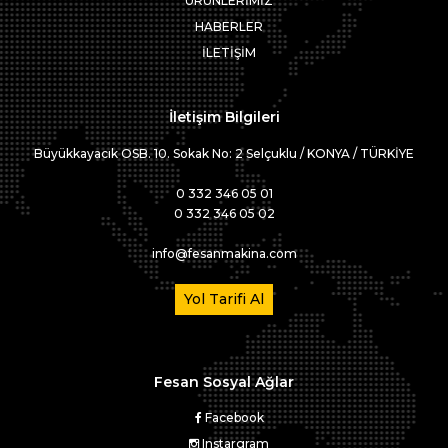
ÜRÜNLERİMİZ
HABERLER
İLETİŞİM
İletişim Bilgileri
Büyükkayacık OSB. 10. Sokak No: 2 Selçuklu / KONYA / TÜRKİYE
0 332 346 05 01
0 332 346 05 02
info@fesanmakina.com
Yol Tarifi Al
Fesan Sosyal Ağlar
Facebook
Instargram