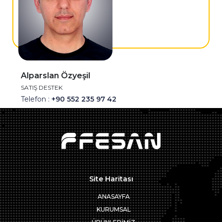
Alparslan Özyeşil
SATIŞ DESTEK
Telefon :
+90 552 235 97 42
E-Posta :
alparslan@fesanmakina.com
Whatsapp Destek Hattı
Site Haritası
ANASAYFA
KURUMSAL