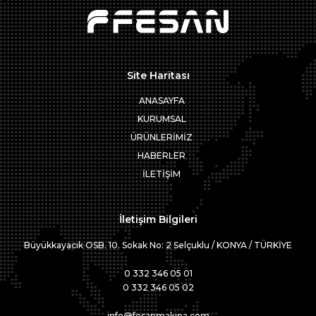
Site Haritası
ANASAYFA
KURUMSAL
ÜRÜNLERİMİZ
HABERLER
İLETİŞİM
İletişim Bilgileri
Büyükkayacık OSB. 10. Sokak No: 2 Selçuklu / KONYA / TÜRKİYE
0 332 346 05 01
0 332 346 05 02
info@fesanmakina.com